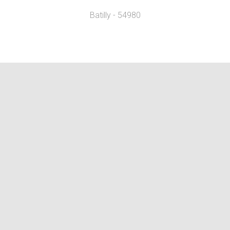
Batilly - 54980
Communauté de Voisins Vigi
Rejoignez n
Horaires d’ouverture
Lun 10h00-12h00 et 14h30-17h00