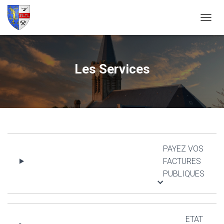
O
U
V
R
I
Les Services
R
/
F
E
R
M
E
R
PAYEZ VOS
L
A
FACTURES
N
PUBLIQUES
A
V
I
G
A
ETAT