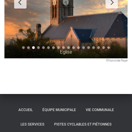
T
I
O
N
Eglise
©Yannicke Raye
ACCUEIL
ÉQUIPE MUNICIPALE
VIE COMMUNALE
LES SERVICES
PISTES CYCLABLES ET PIÉTONNES