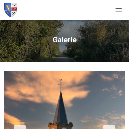
O
U
V
R
I
Galerie
R
/
F
E
R
M
E
R
L
A
N
A
V
I
G
A