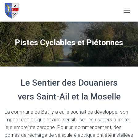
O
U
V
R
I
Pistes Cyclables et Piétonnes
R
/
F
E
R
M
E
Le Sentier des Douaniers
R
L
vers Saint-Ail et la Moselle
A
N
A
La commune de Batilly a eu le souhait de développer son
V
impact écologique et ainsi sensibiliser les usagers à limiter
I
G
leur empreinte carbone. Pour un commencement, des
A
bornes de recharge de véhicule électrique ont été installées