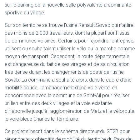
T
sur le parking de la nouvelle salle polyvalente à dominante
I
sportive du village.
O
N
Sur son territoire se trouve l’usine Renault Sovab qui n’attire
pas moins de 2 000 travailleurs, dont la plupart sont issus
de communes voisines. Certains, pour rejoindre l’entreprise,
utilisent ou souhaitaient utiliser le vélo ou la marche comme
moyen de transport. Cependant, la route départementale
est dangereuse du fait de ses virages et de sa circulation
très dense durant les changements de poste de l’usine
Sovab. La commune a souhaité alors, dans le cadre d’une
mobilité douce, l’aménagement d’une voie verte, en
concordance avec la commune de Saint-Ail pour réaliser
un lien entre ces deux villages et la voie existante
d’Habonville jusqu’à l’agglomération de Metz et le véloroute,
le voie bleue Charles le Téméraire.
Ce projet s’inscrit dans le schéma directeur du ST2B pour
répondre aux objectifs de mobilité du territoire du Pays de